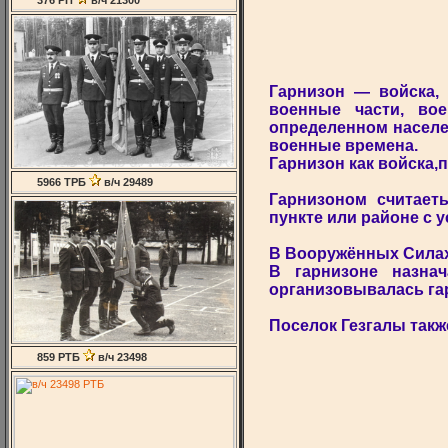
376 РП
в/ч 21300
Гарнизон — войска,
военные части, во
определенном населе
военные времена.
Гарнизон как войска,
5966 ТРБ
в/ч 29489
Гарнизоном считает
пункте или районе с 
В Вооружённых Силах
В гарнизоне назнач
организовывалась га
Поселок Гезгалы такж
859 РТБ
в/ч 23498